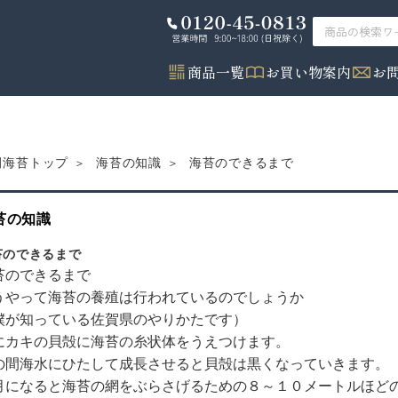
商品一覧
お買い物案内
お
海苔のできるまで
田海苔トップ
海苔の知識
苔の知識
苔のできるまで
苔のできるまで
うやって海苔の養殖は行われているのでしょうか
僕が知っている佐賀県のやりかたです）
にカキの貝殻に海苔の糸状体をうえつけます。
の間海水にひたして成長させると貝殻は黒くなっていきます。
月になると海苔の網をぶらさげるための８～１０メートルほど