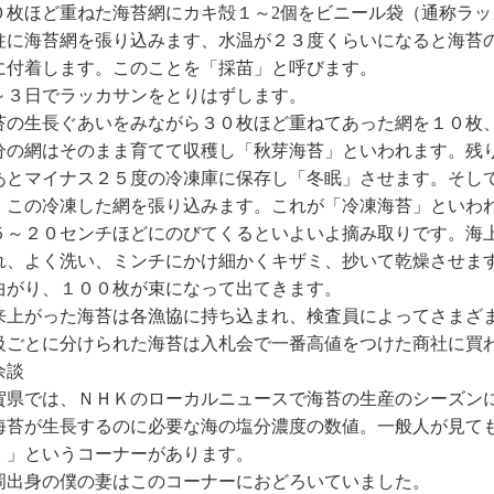
０枚ほど重ねた海苔網にカキ殻１～
2
個をビニール袋（通称ラッ
柱に海苔網を張り込みます、水温が２３度くらいになると海苔
に付着します。このことを「採苗」と呼びます。
～３日でラッカサンをとりはずします。
苔の生長ぐあいをみながら３０枚ほど重ねてあった網を１０枚
分の網はそのまま育てて収穫し「秋芽海苔」といわれます。残
あとマイナス２５度の冷凍庫に保存し「冬眠」させます。そし
、この冷凍した網を張り込みます。これが「冷凍海苔」といわ
５～２０センチほどにのびてくるといよいよ摘み取りです。海
れ、よく洗い、ミンチにかけ細かくキザミ、抄いて乾燥させま
曲がり、１００枚が束になって出てきます。
来上がった海苔は各漁協に持ち込まれ、検査員によってさまざ
級ごとに分けられた海苔は入札会で一番高値をつけた商社に買
余談
賀県では、ＮＨＫのローカルニュースで海苔の生産のシーズン
海苔が生長するのに必要な海の塩分濃度の数値。一般人が見て
）」というコーナーがあります。
岡出身の僕の妻はこのコーナーにおどろいていました。