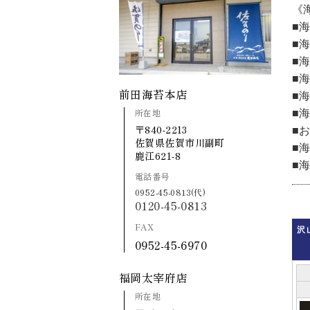
《
■
海
■
海
■
海
■
海
前田海苔本店
■
海
所在地
■
海
〒840-2213
■
お
佐賀県佐賀市川副町
■
海
鹿江621-8
■
海
電話番号
0952-45-0813(代)
0120-45-0813
FAX
沢
0952-45-6970
福岡太宰府店
所在地