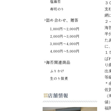
塩海苔
３
寿司のり
支
網
詰め合わせ、贈答
２
海
1,000円～2,000円
半
2,000円～3,000円
た
3,000円～4,000円
に
4,000円～5,000円
１
ば
海苔関連商品
り
ふりかけ
出
等
生のり佃煮
＊
佐
店舗情報
（
値
福