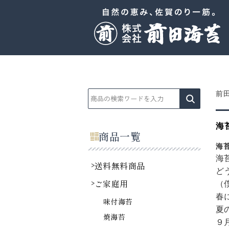
前
海
商品一覧
海
海
送料無料商品
ど
ご家庭用
（
春
味付海苔
夏
焼海苔
９