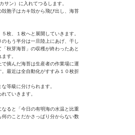
カサン）に入れてつるします。
の殻胞子はカキ殻から飛び出し、海苔
、５枚、１枚へと展開していきます。
りのもう半分は一旦陸上にあげ、干し
て「秋芽海苔」の収穫が終わったあと
れます。
上で摘んだ海苔は生産者の作業場に運
す。最近は全自動化がすすみ１０枚折
まな等級に分けられます。
われていきます。
になると「今日の有明海の水温と比重
も何のことだかさっぱり分からない数