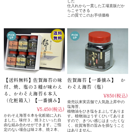
した
仕入れから一貫した工場直販だか
らこそできる
この質でこのお手頃価格
【送料無料】佐賀海苔の味
佐賀海苔【一番摘み】 か
付、焼、塩の３種が味わえ
わそえ海苔（塩）
る、かわそえ海苔６本入
¥850
(税込)
（化粧箱入）【一番摘み】
発売以来実店舗で人気急上昇中の
塩海苔、
¥5,450
(税込)
植物油をひき塩をまぶしてありま
かわそえ海苔６本を化粧箱に入れ
す。植物油はうすくひいてありま
ました。味付３、焼３といった自
すので、きつい感じはまったくな
由な組み合わせができます。ご指
く、佐賀海苔の旨みを損なうこと
定のない場合は味２本、焼２本、
はありません。