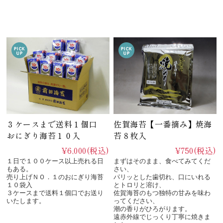
佐賀海苔【一番摘み】焼海
３ケースまで送料１個口
苔８枚入
おにぎり海苔１０入
¥750
(税込)
¥6,000
(税込)
まずはそのまま、食べてみてくだ
１日で１００ケース以上売れる日
さい、
もある。
パリッとした歯切れ、口にいれる
売り上げＮＯ．１のおにぎり海苔
とトロリと溶け、
１０袋入
佐賀海苔のもつ独特の甘みを味わ
３ケースまで送料１個口でお送り
ってください、
いたします。
潮の香りがひろがります。
遠赤外線でじっくり丁寧に焼きま