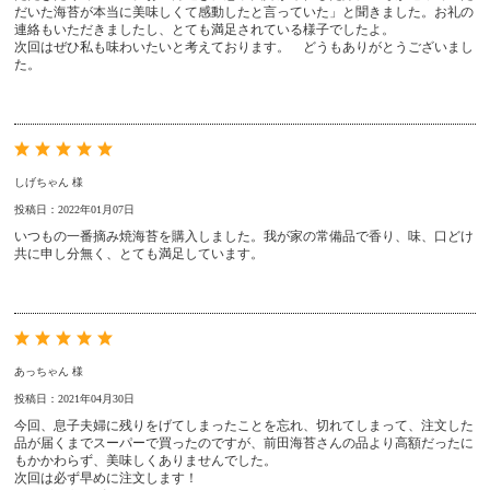
だいた海苔が本当に美味しくて感動したと言っていた」と聞きました。お礼の
連絡もいただきましたし、とても満足されている様子でしたよ。
次回はぜひ私も味わいたいと考えております。 どうもありがとうございまし
た。
しげちゃん 様
投稿日：2022年01月07日
いつもの一番摘み焼海苔を購入しました。我が家の常備品で香り、味、口どけ
共に申し分無く、とても満足しています。
あっちゃん 様
投稿日：2021年04月30日
今回、息子夫婦に残りをげてしまったことを忘れ、切れてしまって、注文した
品が届くまでスーパーで買ったのですが、前田海苔さんの品より高額だったに
もかかわらず、美味しくありませんでした。
次回は必ず早めに注文します！