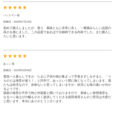
パックマン 様
投稿日：2026年07月16日
初めて購入しましたが、香り、風味ともに非常に良く、一番摘みらしい品質の
高さを感じました。この品質であれば十分納得できる内容でした。また購入し
たいと思います。
あっこ 様
投稿日：2025年03月06日
普段一人暮らしですが、たまに子供や孫が集まって手巻きずしをすると、「う
ちのとは海苔が違う！」と評判で、あっという間に無くなってしまいます。孫
たちは幼児なので、勿体ないと思ってしまいますが、幼児にも味の違いが分か
るようです。
国産の海苔が不作で殆ど外国産と聞いておりますので、美味しい有明海苔を、
なるべく値上げの幅も小さく提供してくださる前田海苔さんのご苦労は大変だ
と思います。本当にありがとうございます。