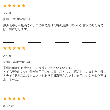
さん 様
投稿日：2025年02月21日
厚みも香りも最高です。口の中で溶けた時の濃厚な味わいは有明のりならで
は。癖になります。
あや 様
投稿日：2024年02月16日
子供の頃から何十年もこの海苔をいただいています。
とても美味しいので母が自宅用の他に返礼品としても購入していました。母亡
き今でも返礼品はリクエストもあり前田海苔さんです。自宅でも欠かした事は
ありません。
あっこ 様