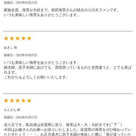
投稿日：2023年03月27日
家族全員、海苔が大好きで、前田海苔さんの焼きのりの大ファンです。
いつも美味しい海苔をありがとうございます。
あきこ 様
投稿日：2022年10月07日
いつも美味しい海苔をありがとうございます。
娘夫婦、息子夫婦にあげても、普段買っているものと全然違うと、とても喜ば
れます。
これからもよろしくお願いいたします。
もとさん 様
投稿日：2022年01月17日
送り主です。私自身は佐賀県に居り、海苔は大・大・大好きです(⌒∇⌒)
今回はお嫁さんのお家へお送りいたしました。佐賀県の海苔をぜひ味わってい
ただきたくて・・・。お正月過ぎに息子夫婦が来佐した際に「母が送っていた