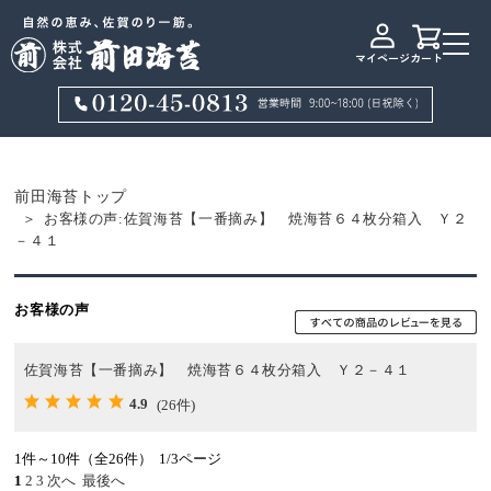
マイページ
カート
前田海苔トップ
お客様の声:佐賀海苔【一番摘み】 焼海苔６４枚分箱入 Ｙ２
－４１
お客様の声
佐賀海苔【一番摘み】 焼海苔６４枚分箱入 Ｙ２－４１
4.9
(26件)
1件～10件（全26件） 1/3ページ
1
2
3
次へ
最後へ